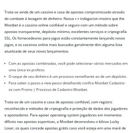
Trata-se ainda de um cassino e casa de apostas compromissado através
do combate à lavagem de dinheiro. Nossa » « indagacion mostra que the
Mostbet é o cassino online confiável e seguro com um método sobre
apostas transparente, depósito mínimo, excelentes serviços e criptografia
SSL. Os fornecedeores para jogos estão constantemente lançando novos
jogos, e os cassinos online mais buscados geralmente têm alguma lista
atualizada de seus novos lançamentos.
Com as apostas combinadas, você pode selecionar vários mercados em
uma única ex profeso.
O saque de seu dinheiro é um processo semelhante ao de um depósito.
Para saber o passo a new passo detalhando confira Mostbet Cadastre-
se com Promo | Processo de Cadastro Mostbet.
Trata-se de um cassino e casa de apostas confiável, com registro
reconhecido e métodos de criptografia e proteção de dados dos jogadores
e apostadores. Para apoiar operating-system jogadores em momentos
difíceis nas apostas esportivas, a Mostbet desenvolveu o bônus Lucky
Loser, os quais concede apostas grátis caso você esteja em uma maré de