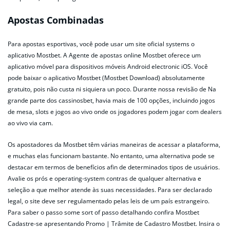
Apostas Combinadas
Para apostas esportivas, você pode usar um site oficial systems o
aplicativo Mostbet. A Agente de apostas online Mostbet oferece um
aplicativo móvel para dispositivos móveis Android electronic iOS. Você
pode baixar o aplicativo Mostbet (Mostbet Download) absolutamente
gratuito, pois não custa ni siquiera un poco. Durante nossa revisão de Na
grande parte dos cassinosbet, havia mais de 100 opções, incluindo jogos
de mesa, slots e jogos ao vivo onde os jogadores podem jogar com dealers
ao vivo via cam.
Os apostadores da Mostbet têm várias maneiras de acessar a plataforma,
e muchas elas funcionam bastante. No entanto, uma alternativa pode se
destacar em termos de benefícios afin de determinados tipos de usuários.
Avalie os prós e operating-system contras de qualquer alternativa e
seleção a que melhor atende às suas necessidades. Para ser declarado
legal, o site deve ser regulamentado pelas leis de um país estrangeiro.
Para saber o passo some sort of passo detalhando confira Mostbet
Cadastre-se apresentando Promo | Trâmite de Cadastro Mostbet. Insira o