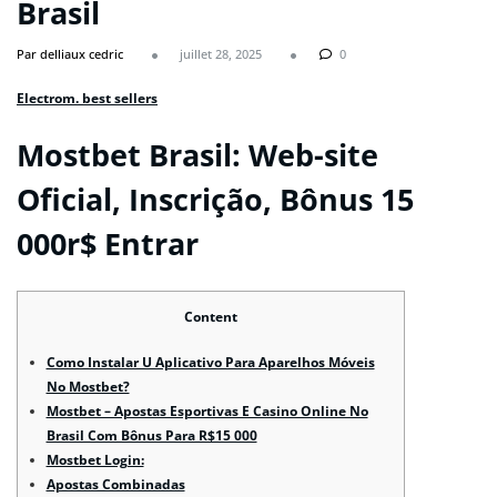
Brasil
Par delliaux cedric
juillet 28, 2025
0
Electrom. best sellers
Mostbet Brasil: Web-site
Oficial, Inscrição, Bônus 15
000r$ Entrar
Content
Como Instalar U Aplicativo Para Aparelhos Móveis
No Mostbet?
Mostbet – Apostas Esportivas E Casino Online No
Brasil Com Bônus Para R$15 000
Mostbet Login:
Apostas Combinadas