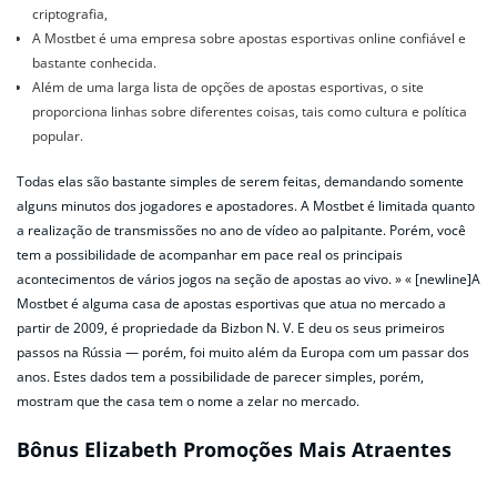
criptografia,
A Mostbet é uma empresa sobre apostas esportivas online confiável e
bastante conhecida.
Além de uma larga lista de opções de apostas esportivas, o site
proporciona linhas sobre diferentes coisas, tais como cultura e política
popular.
Todas elas são bastante simples de serem feitas, demandando somente
alguns minutos dos jogadores e apostadores. A Mostbet é limitada quanto
a realização de transmissões no ano de vídeo ao palpitante. Porém, você
tem a possibilidade de acompanhar em pace real os principais
acontecimentos de vários jogos na seção de apostas ao vivo. » « [newline]A
Mostbet é alguma casa de apostas esportivas que atua no mercado a
partir de 2009, é propriedade da Bizbon N. V. E deu os seus primeiros
passos na Rússia — porém, foi muito além da Europa com um passar dos
anos. Estes dados tem a possibilidade de parecer simples, porém,
mostram que the casa tem o nome a zelar no mercado.
Bônus Elizabeth Promoções Mais Atraentes