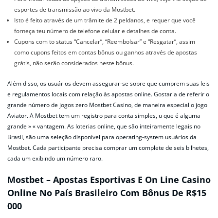
esportes de transmissão ao vivo da Mostbet.
Isto é feito através de um trâmite de 2 peldanos, e requer que você
forneça teu número de telefone celular e detalhes de conta.
Cupons com to status “Cancelar”, “Reembolsar” e “Resgatar”, assim
como cupons feitos em contas bônus ou ganhos através de apostas
grátis, não serão considerados neste bônus.
Além disso, os usuários devem assegurar-se sobre que cumprem suas leis
e regulamentos locais com relação às apostas online. Gostaria de referir o
grande número de jogos zero Mostbet Casino, de maneira especial o jogo
Aviator. A Mostbet tem um registro para conta simples, u que é alguma
grande » « vantagem. As loterias online, que são inteiramente legais no
Brasil, são uma seleção disponível para operating-system usuários da
Mostbet. Cada participante precisa comprar um complete de seis bilhetes,
cada um exibindo um número raro.
Mostbet – Apostas Esportivas E On Line Casino
Online No País Brasileiro Com Bônus De R$15
000