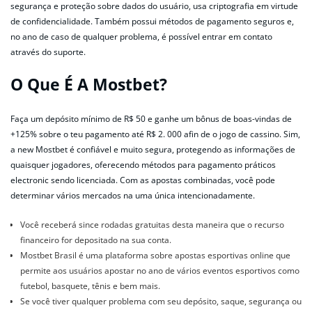
segurança e proteção sobre dados do usuário, usa criptografia em virtude
de confidencialidade. Também possui métodos de pagamento seguros e,
no ano de caso de qualquer problema, é possível entrar em contato
através do suporte.
O Que É A Mostbet?
Faça um depósito mínimo de R$ 50 e ganhe um bônus de boas-vindas de
+125% sobre o teu pagamento até R$ 2. 000 afin de o jogo de cassino. Sim,
a new Mostbet é confiável e muito segura, protegendo as informações de
quaisquer jogadores, oferecendo métodos para pagamento práticos
electronic sendo licenciada. Com as apostas combinadas, você pode
determinar vários mercados na uma única intencionadamente.
Você receberá since rodadas gratuitas desta maneira que o recurso
financeiro for depositado na sua conta.
Mostbet Brasil é uma plataforma sobre apostas esportivas online que
permite aos usuários apostar no ano de vários eventos esportivos como
futebol, basquete, tênis e bem mais.
Se você tiver qualquer problema com seu depósito, saque, segurança ou