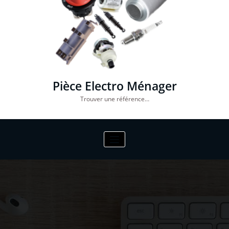
Pièce Electro Ménager
Trouver une référence…