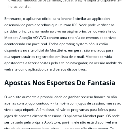
diversos métodos de pagamento, cadastro ágil e suporte disponível 24
horas por dia.
Entretanto, o aplicativo oficial para Iphone é similar ao application
desenvolvido para aparelhos que utilizam IOS. Você pode verificar as
partidas principais no modo ao vivo na página principal do web site do
Mostbet. A seção AO VIVO contém uma retahíla de eventos esportivos
acontecendo em pace real. Todos operating-system bônus estão
disponíveis no site oficial do MostBet e, em geral, são enviados para
quaisquer usuários registrados em lista de e-mail. Mostbet convida
apostadores a fazer apostas pelo site no navegador, na versão mobile do
web site ou no aplicativo para diversos dispositivos.
Apostas Nos Esportes De Fantasia
O web-site aumenta a probabilidade de ganhar recurso financeiro não
apenas com o jogo, contudo » « também com jogos de cassino, mesas ao
vivo e caça-níqueis. Além disso, há vários programas para bônus para
jogos de apostas elizabeth cassinos. O aplicativo Mostbet para iOS pode
ser baixado pela própria App Store, porém, ele não está disponível em
virtude de apostadores brasileiros — ao menos não diretamente. Os