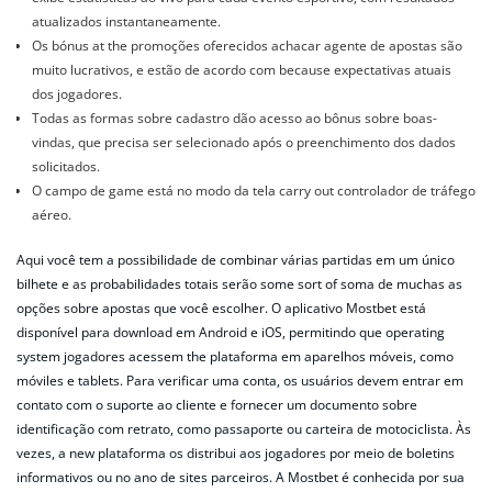
atualizados instantaneamente.
Os bónus at the promoções oferecidos achacar agente de apostas são
muito lucrativos, e estão de acordo com because expectativas atuais
dos jogadores.
Todas as formas sobre cadastro dão acesso ao bônus sobre boas-
vindas, que precisa ser selecionado após o preenchimento dos dados
solicitados.
O campo de game está no modo da tela carry out controlador de tráfego
aéreo.
Aqui você tem a possibilidade de combinar várias partidas em um único
bilhete e as probabilidades totais serão some sort of soma de muchas as
opções sobre apostas que você escolher. O aplicativo Mostbet está
disponível para download em Android e iOS, permitindo que operating
system jogadores acessem the plataforma em aparelhos móveis, como
móviles e tablets. Para verificar uma conta, os usuários devem entrar em
contato com o suporte ao cliente e fornecer um documento sobre
identificação com retrato, como passaporte ou carteira de motociclista. Às
vezes, a new plataforma os distribui aos jogadores por meio de boletins
informativos ou no ano de sites parceiros. A Mostbet é conhecida por sua