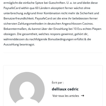
ermöglicht die einfache Spitze bei Gutschriften. U. a. ist und bleibt diese
PaysafeCard within qua 60 Ländern akzeptiert ferner wächst ohne
unterbrechung aufgrund ihrer Kombination nicht mehr da Sicherheit und
Benutzerfreundlichkeit. PaysafeCard sei die eine ihr beliebtesten ferner
sichersten Zahlungsmethoden in deutschen Angeschlossen Casinos.
Bekanntermaßen, du kannst über der Einzahlung bei 10 Ecu echtes Piepen
obsiegen. Die gesamtheit, welches respons gewinnst, gehört dir,
währenddessen du nachfolgende Bonusbedingungen erfüllst & die
Auszahlung beantragst.
Écrit par :
delliaux cedric
Voir tous les articles