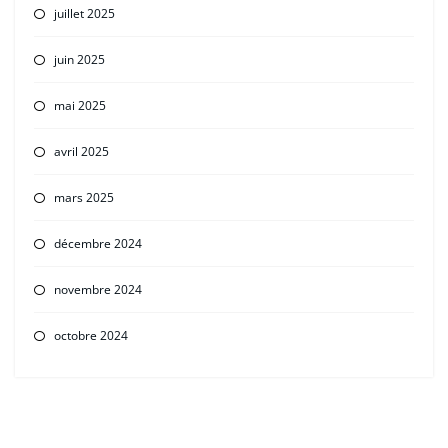
juillet 2025
juin 2025
mai 2025
avril 2025
mars 2025
décembre 2024
novembre 2024
octobre 2024