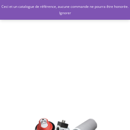
Aller
Ceci et un catalogue de référence, aucune commande ne pourra être honorée.
Go
au
Ignorer
contenu