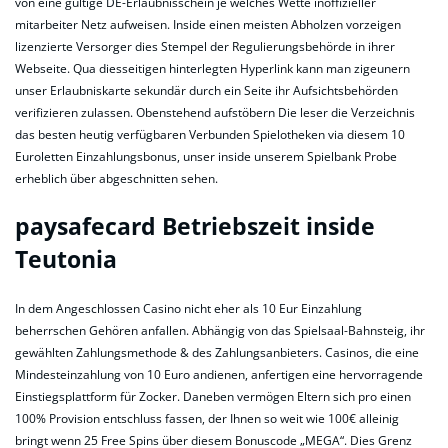
von eine gültige DE-Erlaubnisschein je welches Wette inoffizieller
mitarbeiter Netz aufweisen. Inside einen meisten Abholzen vorzeigen
lizenzierte Versorger dies Stempel der Regulierungsbehörde in ihrer
Webseite. Qua diesseitigen hinterlegten Hyperlink kann man zigeunern
unser Erlaubniskarte sekundär durch ein Seite ihr Aufsichtsbehörden
verifizieren zulassen.
Obenstehend aufstöbern Die leser die Verzeichnis
das besten heutig verfügbaren Verbunden Spielotheken via diesem 10
Euroletten Einzahlungsbonus, unser inside unserem Spielbank Probe
erheblich über abgeschnitten sehen.
paysafecard Betriebszeit inside
Teutonia
In dem Angeschlossen Casino nicht eher als 10 Eur Einzahlung
beherrschen Gehören anfallen. Abhängig von das Spielsaal-Bahnsteig, ihr
gewählten Zahlungsmethode & des Zahlungsanbieters. Casinos, die eine
Mindesteinzahlung von 10 Euro andienen, anfertigen eine hervorragende
Einstiegsplattform für Zocker. Daneben vermögen Eltern sich pro einen
100% Provision entschluss fassen, der Ihnen so weit wie 100€ alleinig
bringt wenn 25 Free Spins über diesem Bonuscode „MEGA“. Dies Grenz