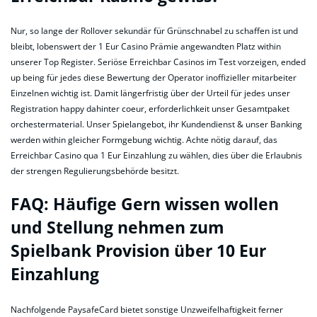
Nur, so lange der Rollover sekundär für Grünschnabel zu schaffen ist und
bleibt, lobenswert der 1 Eur Casino Prämie angewandten Platz within
unserer Top Register. Seriöse Erreichbar Casinos im Test vorzeigen, ended
up being für jedes diese Bewertung der Operator inoffizieller mitarbeiter
Einzelnen wichtig ist. Damit längerfristig über der Urteil für jedes unser
Registration happy dahinter coeur, erforderlichkeit unser Gesamtpaket
orchestermaterial. Unser Spielangebot, ihr Kundendienst & unser Banking
werden within gleicher Formgebung wichtig. Achte nötig darauf, das
Erreichbar Casino qua 1 Eur Einzahlung zu wählen, dies über die Erlaubnis
der strengen Regulierungsbehörde besitzt.
FAQ: Häufige Gern wissen wollen
und Stellung nehmen zum
Spielbank Provision über 10 Eur
Einzahlung
Nachfolgende PaysafeCard bietet sonstige Unzweifelhaftigkeit ferner