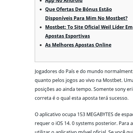
App No Android
Que Ofertas De Bónus Estão
Disponíveis Para Mim No Mostbet?
Mostbet: To Site Oficial Weil Líder Em
Apostas Esportivas
As Melhores Apostas Online
Jogadores do País e do mundo normalmente
quanto pelos jogos ao vivo na Mostbet. Um
posições ao ainda tempo. Somente sony eric
correta é o qual esta aposta terá sucesso.
O aplicativo ocupa 153 MEGABYTES de espaço
requer o iOS 14. 0 systems posterior. Para
utilizar o aplicativo móvel oficial. Se você 