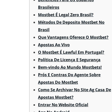
Brasileiros
Mostbet É Legal Zero Brasil?
Métodos De Deposito Mostbet No
Brasil
Que Vantagens Oferece O Mostbet?
Apostas Ao Vivo
O Mostbet É Lawful Em Portugal?
Política De Licença E Segurança
Bem-vindo Ao Mundo Mostbets!
Prós E Contras Do Agente Sobre
Apostas Do Mostbet
Como Se Archivar No Site Ag Casa De
Apostas Mostbet?
Entrar No Website Oficial