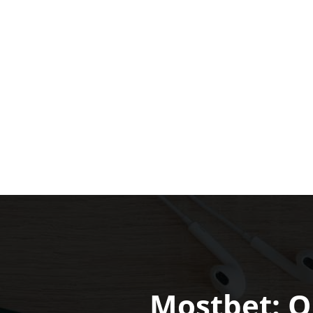
Mostbet: O