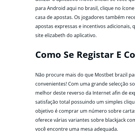
para Android aqui no brasil, clique no ícon
casa de apostas. Os jogadores também rece
apostas expressas e incentivos adicionais, 
site elizabeth do aplicativo.
Como Se Registar E C
Não procure mais do que Mostbet brazil par
convenientes! Com uma grande selecção sob
melhor deste reverso da Internet afin de ex
satisfação total possuindo um simples clique
objetivo é comprar um número sobre cartas
oferece várias variantes sobre blackjack c
você encontre uma mesa adequada.