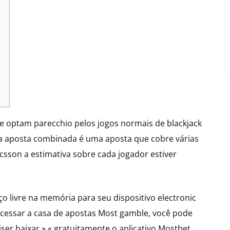
 optam parecchio pelos jogos normais de blackjack
a aposta combinada é uma aposta que cobre várias
sson a estimativa sobre cada jogador estiver
 livre na memória para seu dispositivo electronic
 acessar a casa de apostas Most gamble, você pode
quiser baixar » « gratuitamente o aplicativo Mostbet