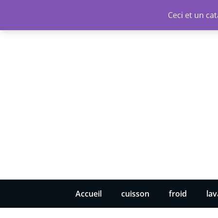
Aller
Ceci et un c
au
contenu
Accueil
cuisson
froid
la