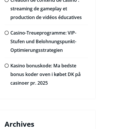
streaming de gameplay et
production de vidéos éducatives
Casino-Treueprogramme: VIP-
Stufen und Belohnungspunkt-
Optimierungsstrategien
Kasino bonuskode: Ma bedste
bonus koder oven i købet DK på
casinoer pr. 2025
Archives