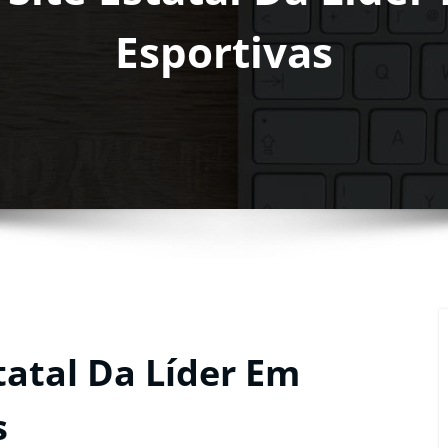
Esportivas
tatal Da Líder Em
s