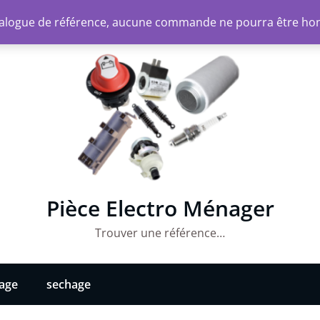
atalogue de référence, aucune commande ne pourra être ho
Pièce Electro Ménager
Trouver une référence…
vage
sechage