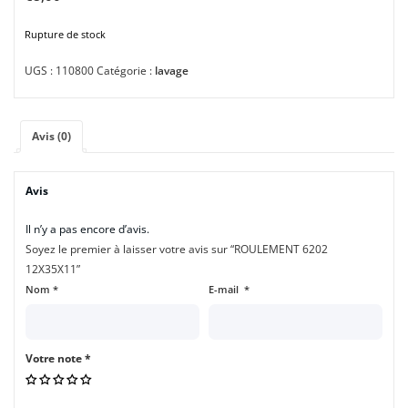
Rupture de stock
UGS :
110800
Catégorie :
lavage
Avis (0)
Avis
Il n’y a pas encore d’avis.
Soyez le premier à laisser votre avis sur “ROULEMENT 6202
12X35X11”
Nom
*
E-mail
*
Votre note
*