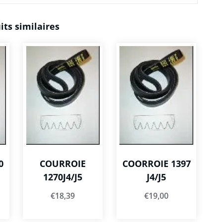
its similaires
0
COURROIE
COORROIE 1397
1270J4/J5
J4/J5
€
18,39
€
19,00