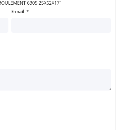
r “ROULEMENT 6305 25X62X17”
E-mail
*