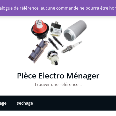
atalogue de référence, aucune commande ne pourra être ho
Pièce Electro Ménager
Trouver une référence…
vage
sechage