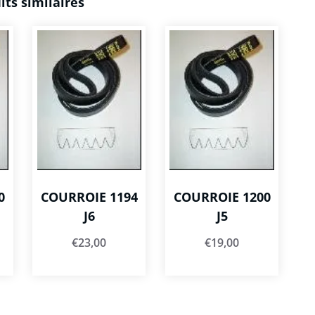
its similaires
0
COURROIE 1194
COURROIE 1200
J6
J5
€
23,00
€
19,00