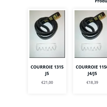
Produ
COURROIE 1315
COURROIE 115
J5
J4/J5
€
21,00
€
18,39