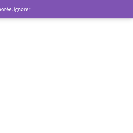
Go
norée.
Ignorer