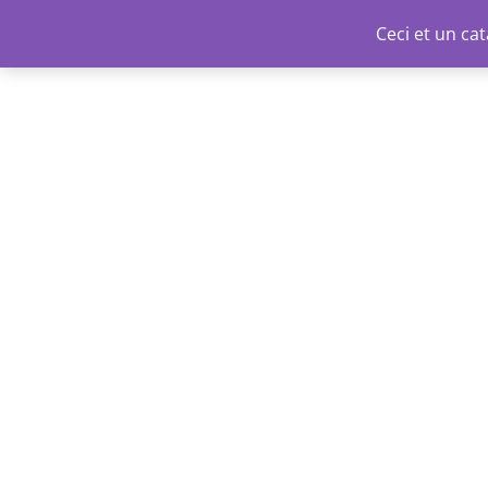
Aller
Ceci et un c
au
contenu