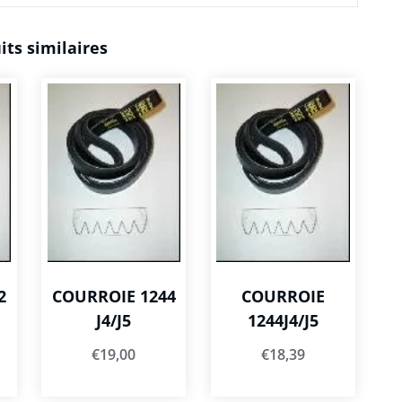
its similaires
2
COURROIE 1244
COURROIE
J4/J5
1244J4/J5
€
19,00
€
18,39