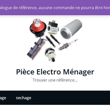
atalogue de référence, aucune commande ne pourra être ho
Pièce Electro Ménager
Trouver une référence…
vage
sechage