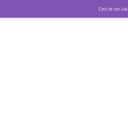
Aller
Ceci et un c
au
contenu