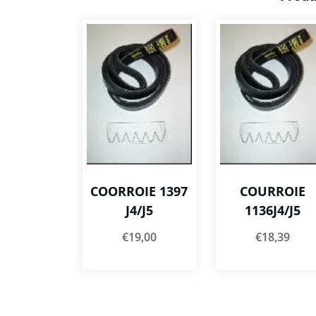
COORROIE 1397
COURROIE
J4/J5
1136J4/J5
€
19,00
€
18,39