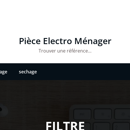
Pièce Electro Ménager
Trouver une référence…
vage
sechage
FILTRE