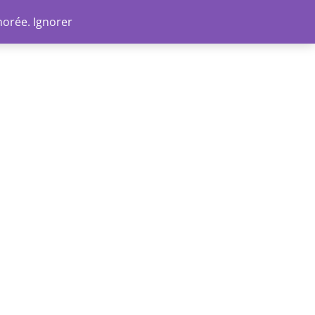
Go
norée.
Ignorer