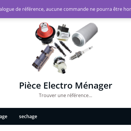
atalogue de référence, aucune commande ne pourra être ho
Pièce Electro Ménager
Trouver une référence…
vage
sechage