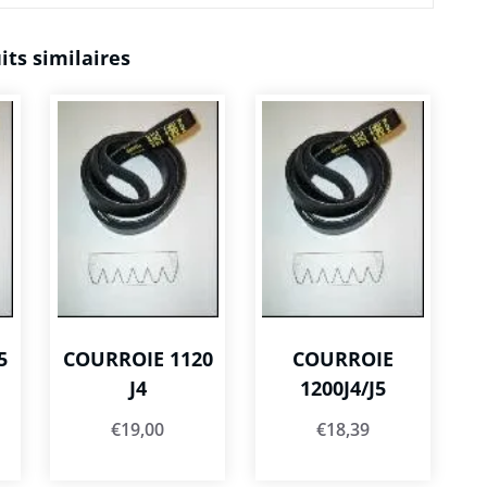
its similaires
5
COURROIE 1120
COURROIE
J4
1200J4/J5
€
19,00
€
18,39