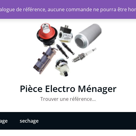
atalogue de référence, aucune commande ne pourra être ho
Pièce Electro Ménager
Trouver une référence…
vage
sechage