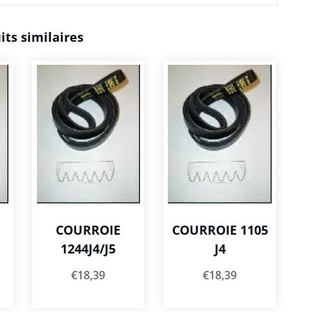
its similaires
COURROIE
COURROIE 1105
1244J4/J5
J4
€
18,39
€
18,39