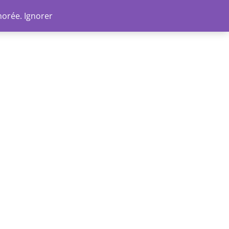
Go
norée.
Ignorer