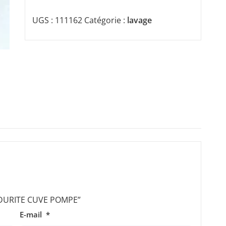
UGS :
111162
Catégorie :
lavage
r “DURITE CUVE POMPE”
E-mail
*