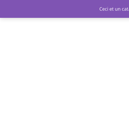
Aller
Ceci et un c
au
contenu