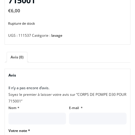
715001
€
6,00
Rupture de stock
UGS :
111537
Catégorie :
lavage
Avis (0)
Avis
Il n’y a pas encore d’avis.
Soyez le premier à laisser votre avis sur “CORPS DE POMPE D30 POUR
715001”
Nom
*
E-mail
*
Votre note
*