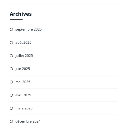
Archives
septembre 2025
août 2025
juillet 2025
juin 2025
mai 2025
avril 2025
mars 2025
décembre 2024