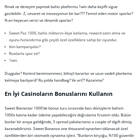
Rmak ve deneyim yapmak bahis platformu 1win daha keyifli sigue
gezilebilir. Z, cesaret ve inovasyonun bir kar??? Temsil eden motor sporlar?
N en heyecan verici ve dinamik sporlar?
Sweet Paz 1000, bahis miktarını ikiye katlama, reward satın alma ve
oyunu hızlandırma gibi çeşitli özel özelliklere sahip bir oyundur.
Itim kampanyalar?
Rsatlarla spor eti?
1win.
Duygular? Kontrol benimsenmesi, bilinçli kararlar ve uzun vadeli planlama
kalmaya backyard? Ru yolda handbag? Ve art?? Kazanma?
En İyi Casinoların Bonuslarını Kullanın
Sweet Bienestar 1000’de bonus turu sırasında bazı dönüşlerin bahsin
1000x katına kadar ödeme yapabileceğini doğrulama fırsatım oldu. Bütün
bunlar bir araya geldiğinde, 5 spread yakalarsanız a couple of tilgift dönüş
kazanabilirsiniz. Sweet Bonanza one thousand oynarken tıklanacak özel
özelliklerden biri otomatik oynatma işlevi. “Bunların birçoğu, %100 güvenilir