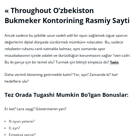
« Throughout O’zbekiston
Bukmeker Kontorining Rasmiy Sayti​
Ancak sadece bu şekilde uzun vadeli adil bir oyun sağlamak sigue sporun
değerlerini dijital dünyada sürdürmek mümkün» «olacaktır. Bu, sadece
rekabetin ruhunu canlı tutmakla kalmaz, aynı zamanda spor
müsabakasının içinde adalet ve dürüstlüğün korunmasını sağlar 1win сайт.
Bu iki parça için bir temel olu? Turmak için bilinçli empieza dü?
1win
Daha verimli blooming getirmekle kalm? Yor, ayn? Zamanda ki? Isel
hedeflere ula?
Tez Orada Tugashi Mumkin Bo’lgan Bonuslar:
Er kat? Lara sayg? Göstermenin yan?
N oyun yetene?
Il, ayn?
Empieza purse?