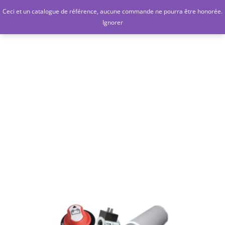
Aller
Ceci et un catalogue de référence, aucune commande ne pourra être honorée.
Go
au
Ignorer
contenu