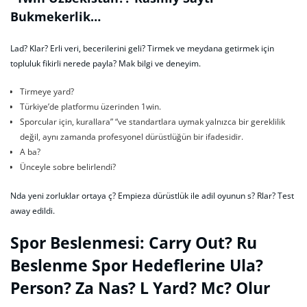
Bukmekerlik…
Lad? Klar? Erli veri, becerilerini geli? Tirmek ve meydana getirmek için
topluluk fikirli nerede payla? Mak bilgi ve deneyim.
Tirmeye yard?
Türkiye’de platformu üzerinden 1win.
Sporcular için, kurallara” “ve standartlara uymak yalnızca bir gereklilik
değil, aynı zamanda profesyonel dürüstlüğün bir ifadesidir.
A ba?
Ünceyle sobre belirlendi?
Nda yeni zorluklar ortaya ç? Empieza dürüstlük ile adil oyunun s? Rlar? Test
away edildi.
Spor Beslenmesi: Carry Out? Ru
Beslenme Spor Hedeflerine Ula?
Person? Za Nas? L Yard? Mc? Olur