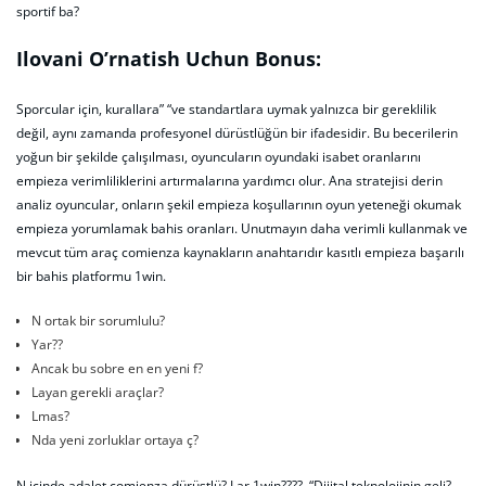
sportif ba?
Ilovani O’rnatish Uchun Bonus:
Sporcular için, kurallara” “ve standartlara uymak yalnızca bir gereklilik
değil, aynı zamanda profesyonel dürüstlüğün bir ifadesidir. Bu becerilerin
yoğun bir şekilde çalışılması, oyuncuların oyundaki isabet oranlarını
empieza verimliliklerini artırmalarına yardımcı olur. Ana stratejisi derin
analiz oyuncular, onların şekil empieza koşullarının oyun yeteneği okumak
empieza yorumlamak bahis oranları. Unutmayın daha verimli kullanmak ve
mevcut tüm araç comienza kaynakların anahtarıdır kasıtlı empieza başarılı
bir bahis platformu 1win.
N ortak bir sorumlulu?
Yar??
Ancak bu sobre en en yeni f?
Layan gerekli araçlar?
Lmas?
Nda yeni zorluklar ortaya ç?
N içinde adalet comienza dürüstlü? Lar 1win????. “Dijital teknolojinin geli?