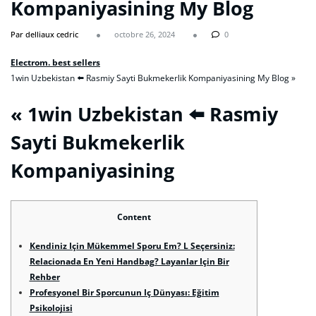
Kompaniyasining My Blog
Par delliaux cedric
octobre 26, 2024
0
Electrom. best sellers
1win Uzbekistan ⬅️ Rasmiy Sayti Bukmekerlik Kompaniyasining My Blog »
« 1win Uzbekistan ⬅️ Rasmiy
Sayti Bukmekerlik
Kompaniyasining
Content
Kendiniz Için Mükemmel Sporu Em? L Seçersiniz:
Relacionada En Yeni Handbag? Layanlar Için Bir
Rehber
Profesyonel Bir Sporcunun Iç Dünyası: Eğitim
Psikolojisi