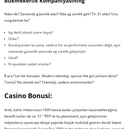
Bukmekerlik Kompaniyasining
Ndan de? Zamanda güvenlik alan? Nda ag sürekli geli? Tir. Er oldu? Unu
vurgulamak ba?
Ag dahil olmak üzere hayat?
Onlar?
Kuruluşundan bu yana, sadece hız ve performans açısından değil, aynı
zamanda güvenlik alanında ag sürekli gelişmiştir.
Llard?
N oyundaki isabet oranlar?
R ara? Lan bir konudur. Modern teknoloji, oyunun the girl yönünü dönü?
Türmü? Na olanak tan? Teknoloji, sadece antrenmanlar?
Casino Bonusi:
Artık, bahis miktarınızın 1000 katına kadar çarpanlar kazanabileceğiniz
benefit turları da va. 51″ “RTP ile bu placement, aynı geliştiricinin
milyonlarca oyuncuya dünya çapında büyük mutluluk getiren klasik Sweet
Bonanza’sının halefi. Sweet Paz 1000, bahis miktarını ikiye katlama, reward