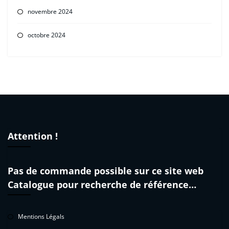
novembre 2024
octobre 2024
Attention !
Pas de commande possible sur ce site web
Catalogue pour recherche de référence…
Mentions Légals