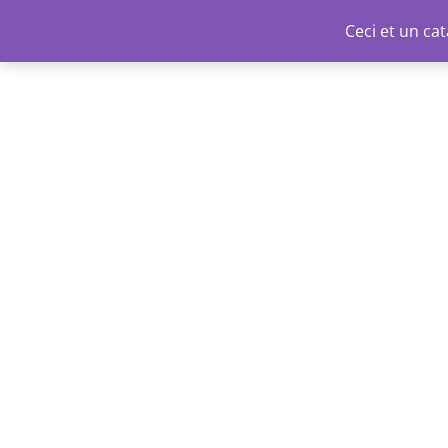
Aller
Ceci et un c
au
contenu