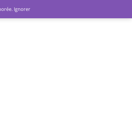
Go
norée.
Ignorer