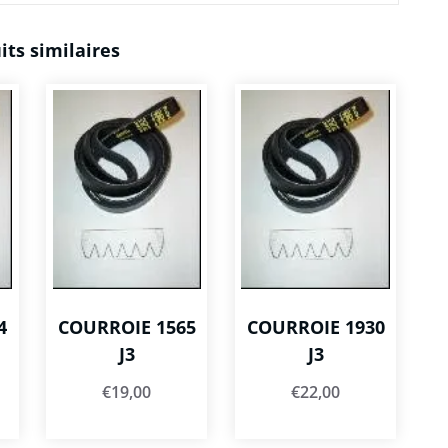
its similaires
4
COURROIE 1565
COURROIE 1930
J3
J3
€
19,00
€
22,00