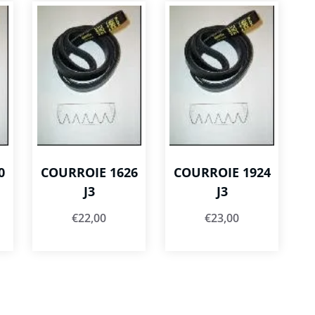
0
COURROIE 1626
COURROIE 1924
J3
J3
€
22,00
€
23,00