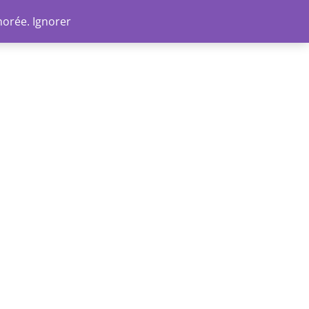
Go
norée.
Ignorer