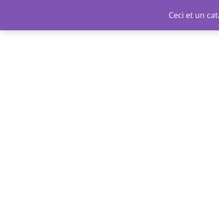
Aller
Ceci et un c
au
contenu