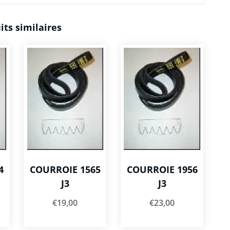
its similaires
4
COURROIE 1565
COURROIE 1956
J3
J3
€
19,00
€
23,00