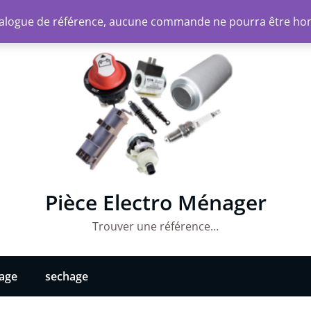
atalogue de référence, aucune commande ne pourra être ho
Pièce Electro Ménager
Trouver une référence…
vage
sechage