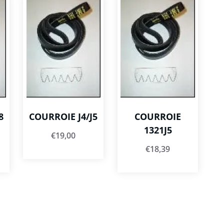
8
COURROIE J4/J5
COURROIE
1321J5
€
19,00
€
18,39