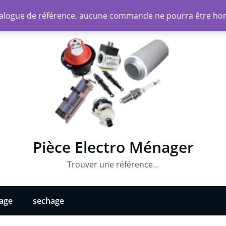
atalogue de référence, aucune commande ne pourra être ho
Pièce Electro Ménager
Trouver une référence…
vage
sechage