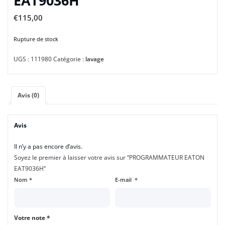
EAT9036H
€
115,00
Rupture de stock
UGS :
111980
Catégorie :
lavage
Avis (0)
Avis
Il n’y a pas encore d’avis.
Soyez le premier à laisser votre avis sur “PROGRAMMATEUR EATON
EAT9036H”
Nom
*
E-mail
*
Votre note
*