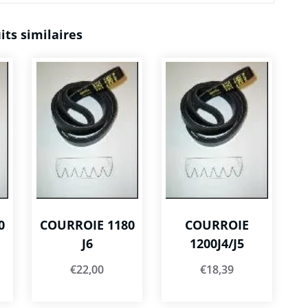
its similaires
0
COURROIE 1180
COURROIE
J6
1200J4/J5
€
22,00
€
18,39