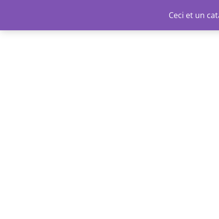
Aller
Ceci et un c
au
contenu