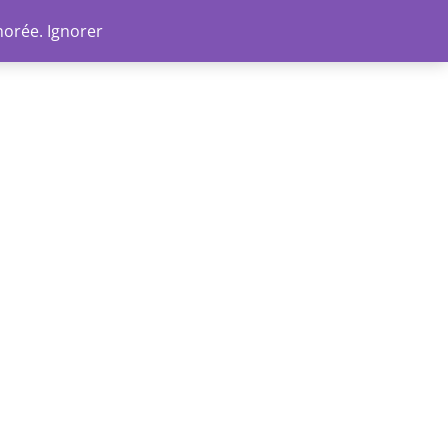
Go
norée.
Ignorer