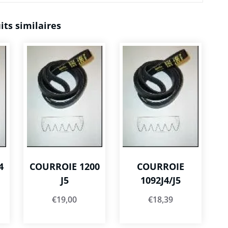
its similaires
4
COURROIE 1200
COURROIE
J5
1092J4/J5
€
19,00
€
18,39