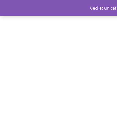
Aller
Ceci et un c
au
contenu