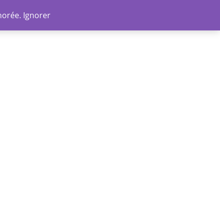
Go
norée.
Ignorer