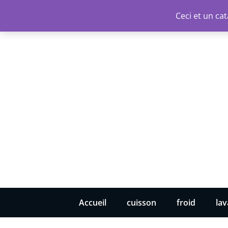
Aller
Ceci et un c
au
contenu
Accueil
cuisson
froid
la