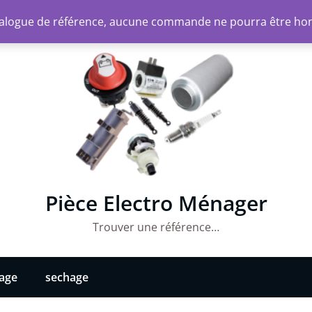
atalogue de référence, aucune commande ne pourra être ho
Pièce Electro Ménager
Trouver une référence…
vage
sechage