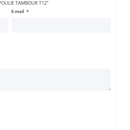
r “POULIE TAMBOUR T12”
E-mail
*