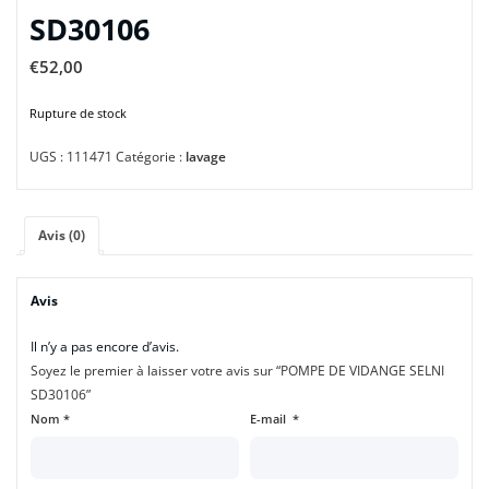
SD30106
€
52,00
Rupture de stock
UGS :
111471
Catégorie :
lavage
Avis (0)
Avis
Il n’y a pas encore d’avis.
Soyez le premier à laisser votre avis sur “POMPE DE VIDANGE SELNI
SD30106”
Nom
*
E-mail
*