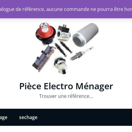
atalogue de référence, aucune commande ne pourra être ho
Pièce Electro Ménager
Trouver une référence…
vage
sechage