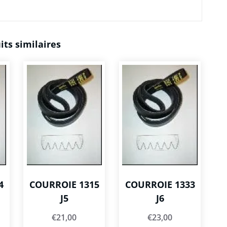
its similaires
4
COURROIE 1315
COURROIE 1333
J5
J6
€
21,00
€
23,00