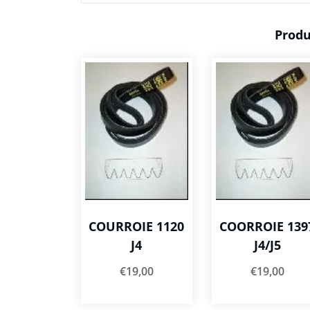
Produ
COURROIE 1120
COORROIE 139
J4
J4/J5
€
19,00
€
19,00