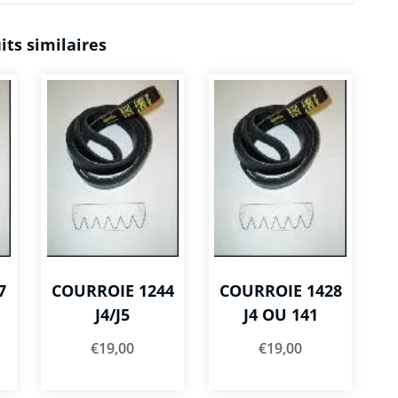
its similaires
7
COURROIE 1244
COURROIE 1428
J4/J5
J4 OU 141
€
19,00
€
19,00