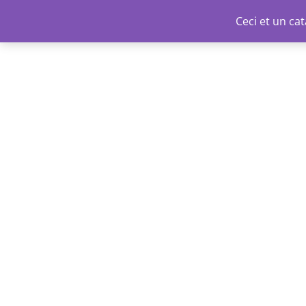
Aller
Ceci et un c
au
contenu