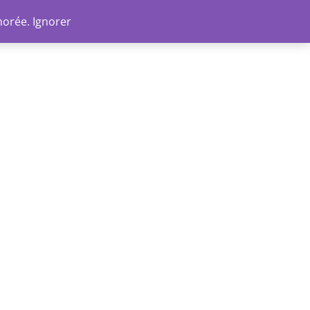
Go
norée.
Ignorer