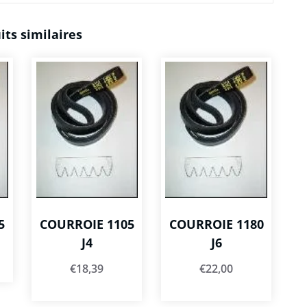
its similaires
5
COURROIE 1105
COURROIE 1180
J4
J6
€
18,39
€
22,00