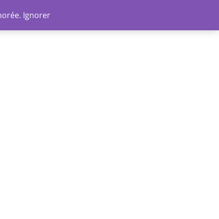
Go
norée.
Ignorer