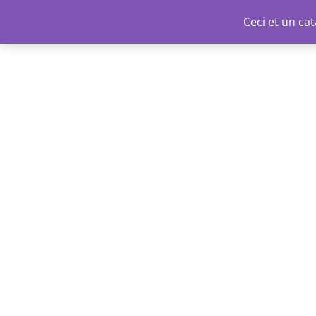
Aller
Ceci et un c
au
contenu