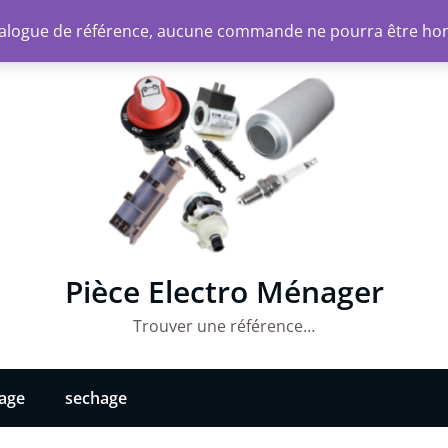
atalogue de référence, aucune commande ne pourra être ho
Pièce Electro Ménager
Trouver une référence…
vage
sechage