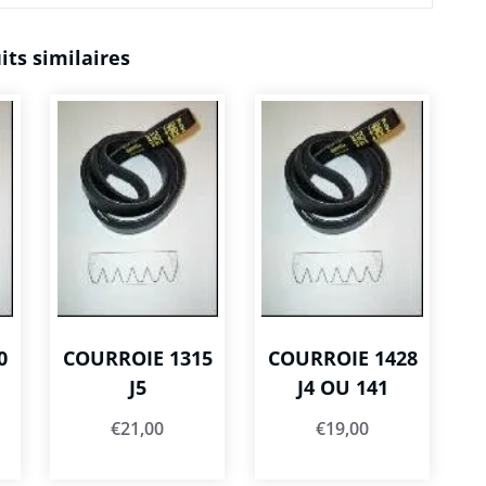
its similaires
0
COURROIE 1315
COURROIE 1428
J5
J4 OU 141
€
21,00
€
19,00