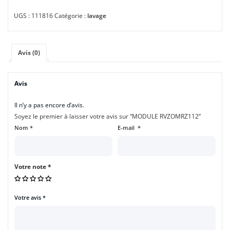
UGS :
111816
Catégorie :
lavage
Avis (0)
Avis
Il n’y a pas encore d’avis.
Soyez le premier à laisser votre avis sur “MODULE RVZOMRZ112”
Nom
*
E-mail
*
Votre note
*
Votre avis
*