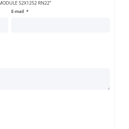
r “MODULE 52X1252 RN22”
E-mail
*