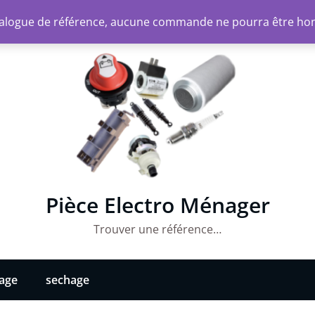
atalogue de référence, aucune commande ne pourra être ho
Pièce Electro Ménager
Trouver une référence…
vage
sechage