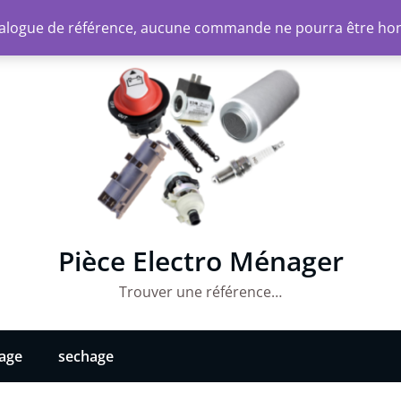
atalogue de référence, aucune commande ne pourra être ho
Pièce Electro Ménager
Trouver une référence…
vage
sechage