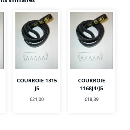
its similaires
COURROIE 1315
COURROIE
J5
1168J4/J5
€
21,00
€
18,39