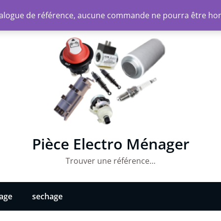
atalogue de référence, aucune commande ne pourra être ho
Pièce Electro Ménager
Trouver une référence…
vage
sechage