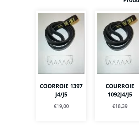
Produ
COORROIE 1397
COURROIE
J4/J5
1092J4/J5
€
19,00
€
18,39