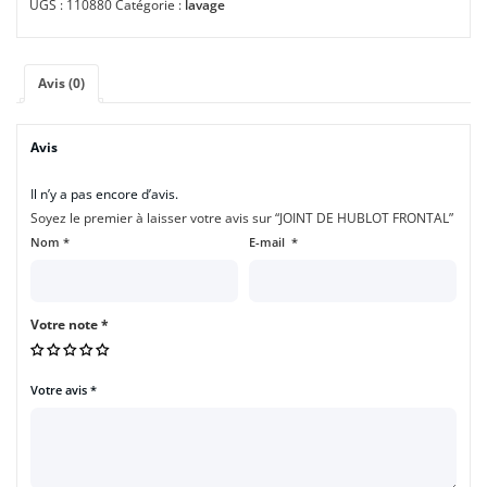
UGS :
110880
Catégorie :
lavage
Avis (0)
Avis
Il n’y a pas encore d’avis.
Soyez le premier à laisser votre avis sur “JOINT DE HUBLOT FRONTAL”
Nom
*
E-mail
*
Votre note
*
Votre avis
*