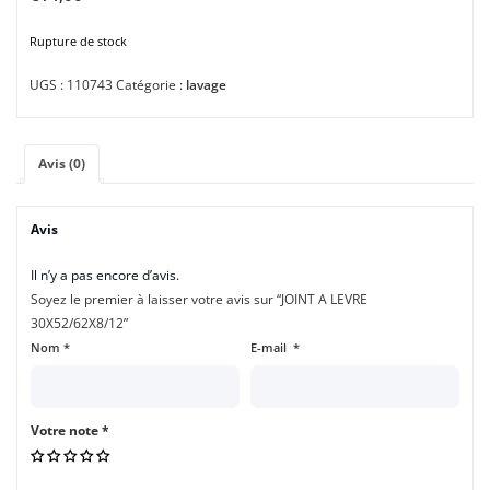
Rupture de stock
UGS :
110743
Catégorie :
lavage
Avis (0)
Avis
Il n’y a pas encore d’avis.
Soyez le premier à laisser votre avis sur “JOINT A LEVRE
30X52/62X8/12”
Nom
*
E-mail
*
Votre note
*