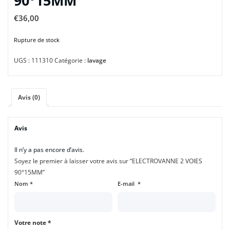
90°15MM
€
36,00
Rupture de stock
UGS :
111310
Catégorie :
lavage
Avis (0)
Avis
Il n’y a pas encore d’avis.
Soyez le premier à laisser votre avis sur “ELECTROVANNE 2 VOIES
90°15MM”
Nom
*
E-mail
*
Votre note
*