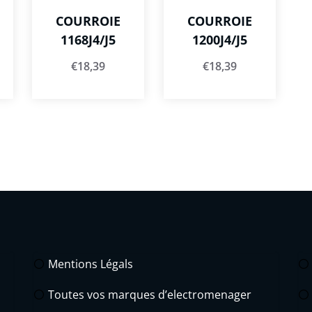
COURROIE
COURROIE
1168J4/J5
1200J4/J5
€
18,39
€
18,39
Mentions Légals
Toutes vos marques d’electromenager