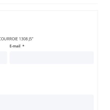
 “COURROIE 1308 J5”
E-mail
*