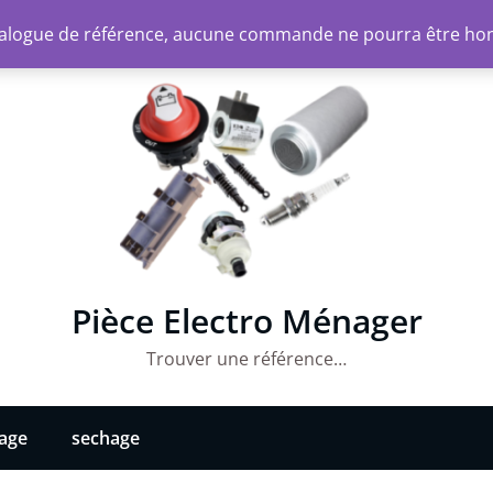
atalogue de référence, aucune commande ne pourra être ho
Pièce Electro Ménager
Trouver une référence…
vage
sechage