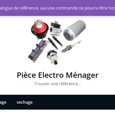
atalogue de référence, aucune commande ne pourra être ho
Pièce Electro Ménager
Trouver une référence…
vage
sechage