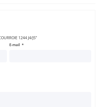
“COURROIE 1244 J4/J5”
E-mail
*