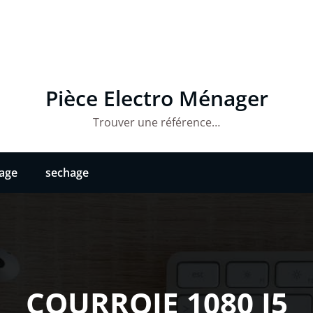
Pièce Electro Ménager
Trouver une référence…
vage
sechage
COURROIE 1080 J5