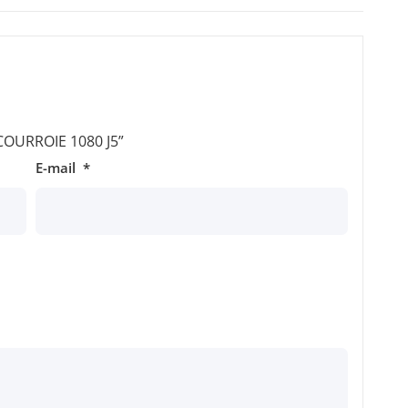
 “COURROIE 1080 J5”
E-mail
*