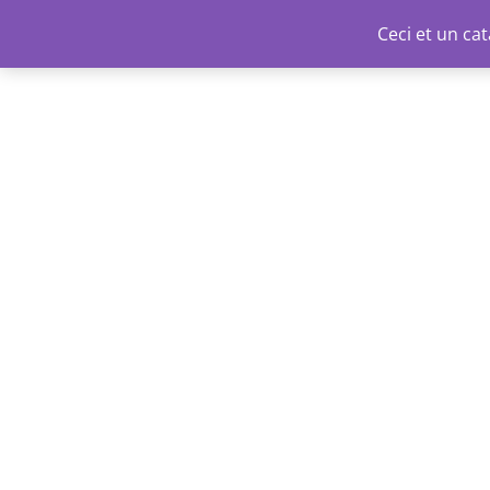
Aller
Ceci et un c
au
contenu