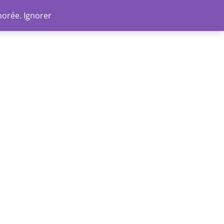
Go
norée.
Ignorer