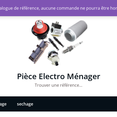
atalogue de référence, aucune commande ne pourra être ho
Pièce Electro Ménager
Trouver une référence…
vage
sechage