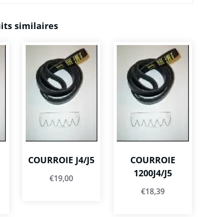
its similaires
COURROIE J4/J5
COURROIE
1200J4/J5
€
19,00
€
18,39